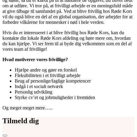
og støtte, så du er klædt på til at håndtere de opgaver, du bliver bedt
om at udføre. Vi tror på, at frivilligt arbejde er en meningsfuld måde
at give tilbage til samfundet på. Ved at blive frivillig hos Røde Kors
vil du også blive en del af en global organisation, der arbejder for at
forbedre vilkårene for mennesker i nød i hele verden.
Hvis du er interesseret i at blive frivillig hos Røde Kors, kan du
kontakte din lokale Røde Kors afdeling og høre mere om, hvordan
du kan hjælpe. Vi ser frem til at byde dig velkommen som en del af
vores team af frivillige!
Hvad motiverer vores frivillige?
Hjælpe andre og gøre en forskel
Fleksibiliteten i et frivilligt arbejde
Brug af personlige/faglige kompetencer
Indgå i et socialt netværk
Personlig udvikling
Styrke cv’et og jobmuligheder i fremtiden
Og meget meget mere…..
Tilmeld dig