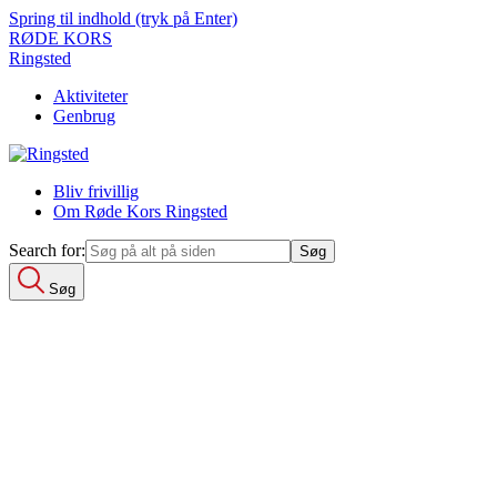
Spring til indhold (tryk på Enter)
RØDE KORS
Ringsted
Aktiviteter
Genbrug
Bliv frivillig
Om Røde Kors Ringsted
Search for:
Søg
Search for:
Aktiviteter
Aktivitetsside-Ringsted
Genbrug
Butikside
Bliv frivillig
Om Røde Kors Ringsted
Kontakt