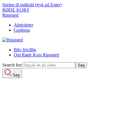
Spring til indhold (tryk på Enter)
RØDE KORS
Ringsted
Aktiviteter
Genbrug
Bliv frivillig
Om Røde Kors Ringsted
Search for:
Søg
Search for:
Aktiviteter
Aktivitetsside-Ringsted
Genbrug
Butikside
Bliv frivillig
Om Røde Kors Ringsted
Kontakt